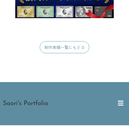
制作実績一覧にもどる
メ
Saori's Portfolio
ニ
ュ
ー