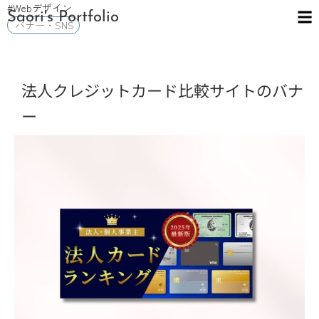
#Webデザイン
メ
Saori's Portfolio
ニ
バナー・SNS
ュ
ー
法人クレジットカード比較サイトのバナ
ー